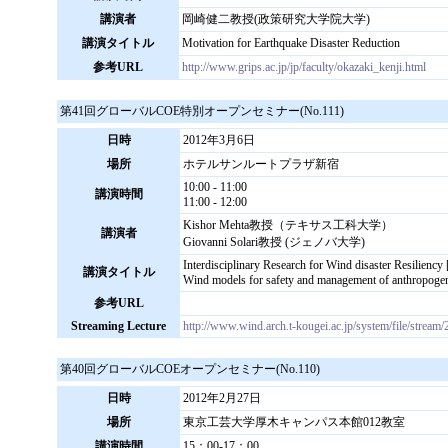
講演者
岡崎健二教授(政策研究大学院大学)
講演タイトル
Motivation for Earthquake Disaster Reduction
参考URL
http://www.grips.ac.jp/jp/faculty/okazaki_kenji.html
第41回グローバルCOE特別オープンセミナー(No.111)
日時
2012年3月6日
場所
ホテルサンルートプラザ新宿
10:00 - 11:00
講演時間
11:00 - 12:00
Kishor Mehta教授（テキサス工科大学）
講演者
Giovanni Solari教授 (ジェノバ大学)
Interdisciplinary Research for Wind disaster Resiliency
講演タイトル
Wind models for safety and management of anthropogeni
参考URL
Streaming Lecture
http://www.wind.arch.t-kougei.ac.jp/system/file/strea
第40回グローバルCOEオープンセミナー(No.110)
日時
2012年2月27日
場所
東京工芸大学厚木キャンパス本館012教室
講演時間
15：00-17：00