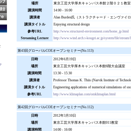
場所
東京工芸大学厚木キャンパス本館２階０２１教室
講演時間
14:00 - 16:00
講演者
Alan Burden氏（ストラクチャード・エンヴァ
講演タイトル
Enjoying structural design
参考URL
http://www.structured-environment.com/home_jp.html
Streaming Lecture
http://www.wind.arch.t-kougei.ac.jp/system/file/strea
室
第43回グローバルCOEオープンセミナー(No.113)
日時
2012年6月19日
jp
場所
東京工芸大学厚木キャンパス本館6階大会議室
講演時間
13:30 - 15:30
講演者
Professor Thomas K. Thiis (Narvik Institute of Technol
講演タイトル
Engineering applications of numerical simulations of sn
参考URL
http://www.klimaplan.com/omklimaplan.html
第42回グローバルCOEオープンセミナー(No.112)
日時
2012年3月10日
場所
東京工芸大学厚木キャンパス本館011教室
講演時間
14:00 - 16:00