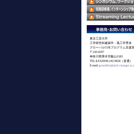
東京工芸大学
工学研究科建築学・風工学専攻
グローバルCOEプログラム支援
〒243-0297
神奈川県厚木市飯山1583
TEL＆FAX046-242-9658（直通）
E-mail:
gcoeoffice@arch.t-kougei.ac.