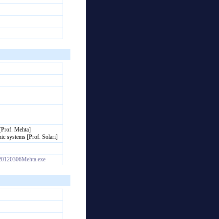
 [Prof. Mehta]
c systems [Prof. Solari]
m/20120306Mehta.exe