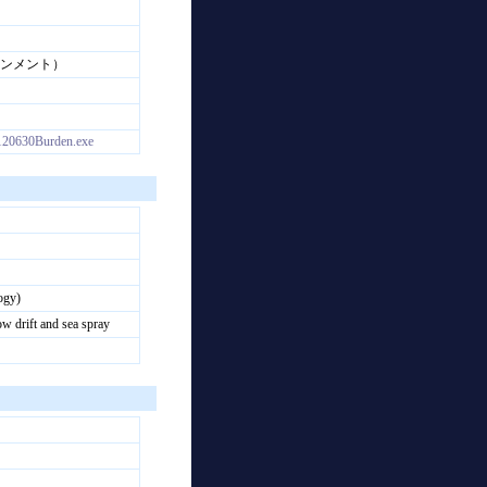
イロンメント）
m/120630Burden.exe
ogy)
ow drift and sea spray